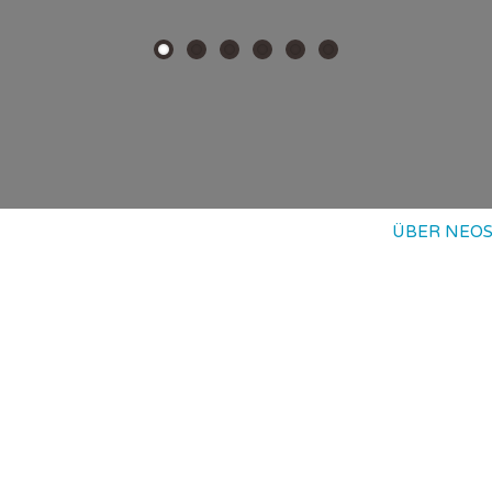
ÜBER NEO
ei neos.
 Genauer: Ihre Innovationskraft.